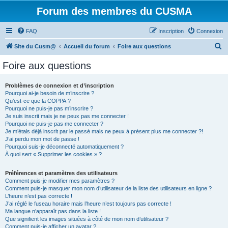
Forum des membres du CUSMA
FAQ
Inscription
Connexion
R
Site du Cusm@
Accueil du forum
Foire aux questions
e
Foire aux questions
c
h
Problèmes de connexion et d’inscription
Pourquoi ai-je besoin de m’inscrire ?
e
Qu’est-ce que la COPPA ?
r
Pourquoi ne puis-je pas m’inscrire ?
Je suis inscrit mais je ne peux pas me connecter !
c
Pourquoi ne puis-je pas me connecter ?
Je m’étais déjà inscrit par le passé mais ne peux à présent plus me connecter ?!
h
J’ai perdu mon mot de passe !
e
Pourquoi suis-je déconnecté automatiquement ?
À quoi sert « Supprimer les cookies » ?
r
Préférences et paramètres des utilisateurs
Comment puis-je modifier mes paramètres ?
Comment puis-je masquer mon nom d’utilisateur de la liste des utilisateurs en ligne ?
L’heure n’est pas correcte !
J’ai réglé le fuseau horaire mais l’heure n’est toujours pas correcte !
Ma langue n’apparaît pas dans la liste !
Que signifient les images situées à côté de mon nom d’utilisateur ?
Comment puis-je afficher un avatar ?