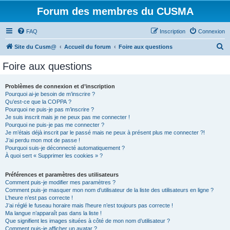
Forum des membres du CUSMA
FAQ
Inscription
Connexion
R
Site du Cusm@
Accueil du forum
Foire aux questions
e
Foire aux questions
c
h
Problèmes de connexion et d’inscription
Pourquoi ai-je besoin de m’inscrire ?
e
Qu’est-ce que la COPPA ?
r
Pourquoi ne puis-je pas m’inscrire ?
Je suis inscrit mais je ne peux pas me connecter !
c
Pourquoi ne puis-je pas me connecter ?
Je m’étais déjà inscrit par le passé mais ne peux à présent plus me connecter ?!
h
J’ai perdu mon mot de passe !
e
Pourquoi suis-je déconnecté automatiquement ?
À quoi sert « Supprimer les cookies » ?
r
Préférences et paramètres des utilisateurs
Comment puis-je modifier mes paramètres ?
Comment puis-je masquer mon nom d’utilisateur de la liste des utilisateurs en ligne ?
L’heure n’est pas correcte !
J’ai réglé le fuseau horaire mais l’heure n’est toujours pas correcte !
Ma langue n’apparaît pas dans la liste !
Que signifient les images situées à côté de mon nom d’utilisateur ?
Comment puis-je afficher un avatar ?