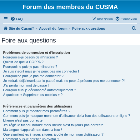
Forum des membres du CUSMA
FAQ
Inscription
Connexion
R
Site du Cusm@
Accueil du forum
Foire aux questions
e
Foire aux questions
c
h
Problèmes de connexion et d’inscription
Pourquoi ai-je besoin de m’inscrire ?
e
Qu’est-ce que la COPPA ?
r
Pourquoi ne puis-je pas m’inscrire ?
Je suis inscrit mais je ne peux pas me connecter !
c
Pourquoi ne puis-je pas me connecter ?
Je m’étais déjà inscrit par le passé mais ne peux à présent plus me connecter ?!
h
J’ai perdu mon mot de passe !
e
Pourquoi suis-je déconnecté automatiquement ?
À quoi sert « Supprimer les cookies » ?
r
Préférences et paramètres des utilisateurs
Comment puis-je modifier mes paramètres ?
Comment puis-je masquer mon nom d’utilisateur de la liste des utilisateurs en ligne ?
L’heure n’est pas correcte !
J’ai réglé le fuseau horaire mais l’heure n’est toujours pas correcte !
Ma langue n’apparaît pas dans la liste !
Que signifient les images situées à côté de mon nom d’utilisateur ?
Comment puis-je afficher un avatar ?