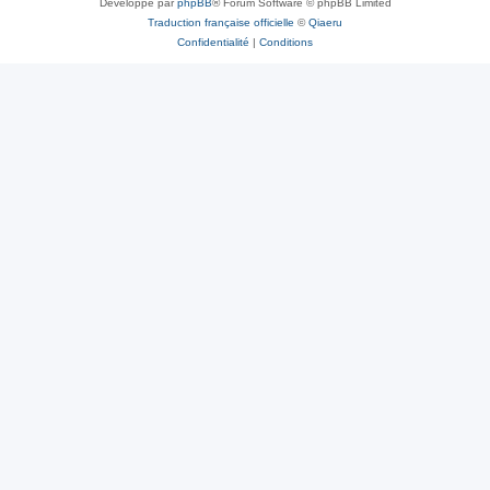
Développé par
phpBB
® Forum Software © phpBB Limited
Traduction française officielle
©
Qiaeru
Confidentialité
|
Conditions