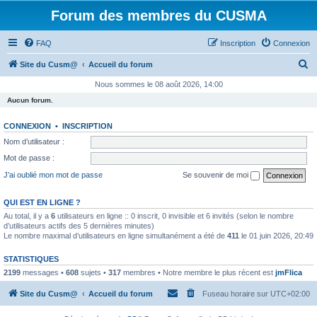
Forum des membres du CUSMA
FAQ
Inscription
Connexion
R
Site du Cusm@
Accueil du forum
e
Nous sommes le 08 août 2026, 14:00
c
Aucun forum.
h
CONNEXION
•
INSCRIPTION
e
Nom d’utilisateur :
r
Mot de passe :
c
J’ai oublié mon mot de passe
Se souvenir de moi
h
e
QUI EST EN LIGNE ?
Au total, il y a
6
utilisateurs en ligne :: 0 inscrit, 0 invisible et 6 invités (selon le nombre
r
d’utilisateurs actifs des 5 dernières minutes)
Le nombre maximal d’utilisateurs en ligne simultanément a été de
411
le 01 juin 2026, 20:49
STATISTIQUES
2199
messages •
608
sujets •
317
membres • Notre membre le plus récent est
jmFlica
Site du Cusm@
Accueil du forum
Fuseau horaire sur
UTC+02:00