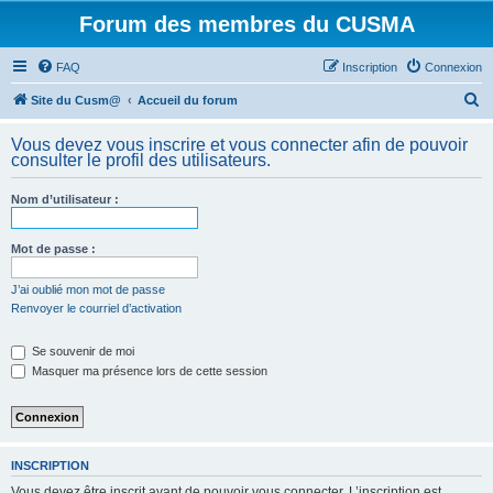
Forum des membres du CUSMA
FAQ
Inscription
Connexion
R
Site du Cusm@
Accueil du forum
e
Vous devez vous inscrire et vous connecter afin de pouvoir
c
consulter le profil des utilisateurs.
h
Nom d’utilisateur :
e
r
Mot de passe :
c
h
J’ai oublié mon mot de passe
Renvoyer le courriel d’activation
e
r
Se souvenir de moi
Masquer ma présence lors de cette session
INSCRIPTION
Vous devez être inscrit avant de pouvoir vous connecter. L’inscription est