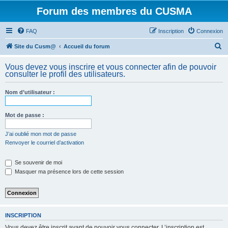
Forum des membres du CUSMA
FAQ
Inscription
Connexion
R
Site du Cusm@
Accueil du forum
e
Vous devez vous inscrire et vous connecter afin de pouvoir
c
consulter le profil des utilisateurs.
h
Nom d’utilisateur :
e
r
Mot de passe :
c
h
J’ai oublié mon mot de passe
Renvoyer le courriel d’activation
e
r
Se souvenir de moi
Masquer ma présence lors de cette session
INSCRIPTION
Vous devez être inscrit avant de pouvoir vous connecter. L’inscription est