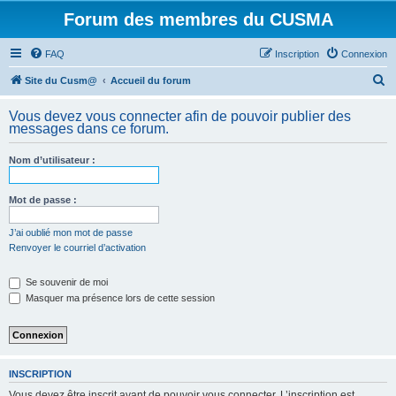
Forum des membres du CUSMA
FAQ
Inscription
Connexion
R
Site du Cusm@
Accueil du forum
e
Vous devez vous connecter afin de pouvoir publier des
c
messages dans ce forum.
h
Nom d’utilisateur :
e
r
Mot de passe :
c
h
J’ai oublié mon mot de passe
Renvoyer le courriel d’activation
e
r
Se souvenir de moi
Masquer ma présence lors de cette session
INSCRIPTION
Vous devez être inscrit avant de pouvoir vous connecter. L’inscription est