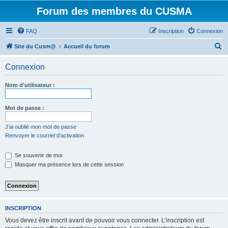
Forum des membres du CUSMA
FAQ
Inscription
Connexion
R
Site du Cusm@
Accueil du forum
e
Connexion
c
h
Nom d’utilisateur :
e
r
Mot de passe :
c
J’ai oublié mon mot de passe
h
Renvoyer le courriel d’activation
e
Se souvenir de moi
r
Masquer ma présence lors de cette session
INSCRIPTION
Vous devez être inscrit avant de pouvoir vous connecter. L’inscription est