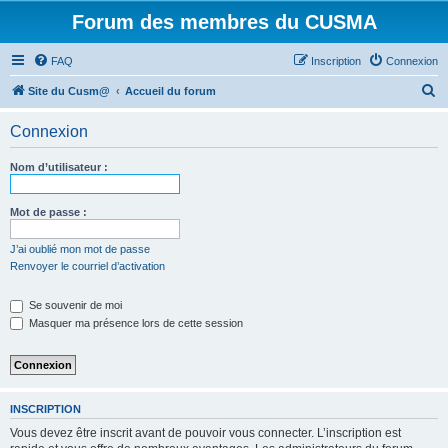
Forum des membres du CUSMA
FAQ
Inscription
Connexion
R
Site du Cusm@
Accueil du forum
e
Connexion
c
h
Nom d’utilisateur :
e
r
Mot de passe :
c
J’ai oublié mon mot de passe
h
Renvoyer le courriel d’activation
e
Se souvenir de moi
r
Masquer ma présence lors de cette session
INSCRIPTION
Vous devez être inscrit avant de pouvoir vous connecter. L’inscription est