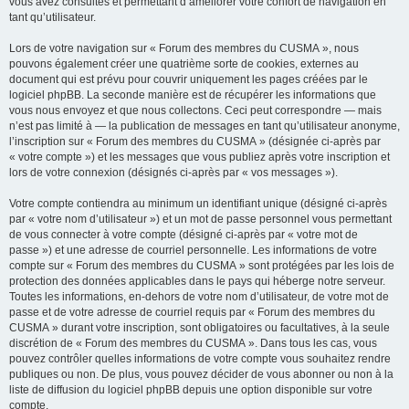
vous avez consultés et permettant d’améliorer votre confort de navigation en
tant qu’utilisateur.
Lors de votre navigation sur « Forum des membres du CUSMA », nous
pouvons également créer une quatrième sorte de cookies, externes au
document qui est prévu pour couvrir uniquement les pages créées par le
logiciel phpBB. La seconde manière est de récupérer les informations que
vous nous envoyez et que nous collectons. Ceci peut correspondre — mais
n’est pas limité à — la publication de messages en tant qu’utilisateur anonyme,
l’inscription sur « Forum des membres du CUSMA » (désignée ci-après par
« votre compte ») et les messages que vous publiez après votre inscription et
lors de votre connexion (désignés ci-après par « vos messages »).
Votre compte contiendra au minimum un identifiant unique (désigné ci-après
par « votre nom d’utilisateur ») et un mot de passe personnel vous permettant
de vous connecter à votre compte (désigné ci-après par « votre mot de
passe ») et une adresse de courriel personnelle. Les informations de votre
compte sur « Forum des membres du CUSMA » sont protégées par les lois de
protection des données applicables dans le pays qui héberge notre serveur.
Toutes les informations, en-dehors de votre nom d’utilisateur, de votre mot de
passe et de votre adresse de courriel requis par « Forum des membres du
CUSMA » durant votre inscription, sont obligatoires ou facultatives, à la seule
discrétion de « Forum des membres du CUSMA ». Dans tous les cas, vous
pouvez contrôler quelles informations de votre compte vous souhaitez rendre
publiques ou non. De plus, vous pouvez décider de vous abonner ou non à la
liste de diffusion du logiciel phpBB depuis une option disponible sur votre
compte.