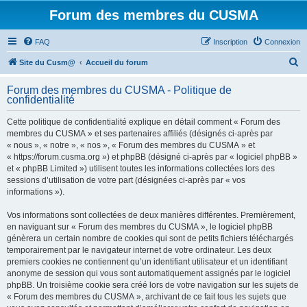
Forum des membres du CUSMA
FAQ
Inscription
Connexion
R
Site du Cusm@
Accueil du forum
e
Forum des membres du CUSMA - Politique de
c
confidentialité
h
Cette politique de confidentialité explique en détail comment « Forum des
e
membres du CUSMA » et ses partenaires affiliés (désignés ci-après par
r
« nous », « notre », « nos », « Forum des membres du CUSMA » et
« https://forum.cusma.org ») et phpBB (désigné ci-après par « logiciel phpBB »
c
et « phpBB Limited ») utilisent toutes les informations collectées lors des
h
sessions d’utilisation de votre part (désignées ci-après par « vos
informations »).
e
r
Vos informations sont collectées de deux manières différentes. Premièrement,
en naviguant sur « Forum des membres du CUSMA », le logiciel phpBB
génèrera un certain nombre de cookies qui sont de petits fichiers téléchargés
temporairement par le navigateur internet de votre ordinateur. Les deux
premiers cookies ne contiennent qu’un identifiant utilisateur et un identifiant
anonyme de session qui vous sont automatiquement assignés par le logiciel
phpBB. Un troisième cookie sera créé lors de votre navigation sur les sujets de
« Forum des membres du CUSMA », archivant de ce fait tous les sujets que