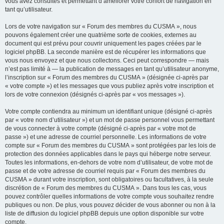
vous avez consultés et permettant d’améliorer votre confort de navigation en
tant qu’utilisateur.
Lors de votre navigation sur « Forum des membres du CUSMA », nous
pouvons également créer une quatrième sorte de cookies, externes au
document qui est prévu pour couvrir uniquement les pages créées par le
logiciel phpBB. La seconde manière est de récupérer les informations que
vous nous envoyez et que nous collectons. Ceci peut correspondre — mais
n’est pas limité à — la publication de messages en tant qu’utilisateur anonyme,
l’inscription sur « Forum des membres du CUSMA » (désignée ci-après par
« votre compte ») et les messages que vous publiez après votre inscription et
lors de votre connexion (désignés ci-après par « vos messages »).
Votre compte contiendra au minimum un identifiant unique (désigné ci-après
par « votre nom d’utilisateur ») et un mot de passe personnel vous permettant
de vous connecter à votre compte (désigné ci-après par « votre mot de
passe ») et une adresse de courriel personnelle. Les informations de votre
compte sur « Forum des membres du CUSMA » sont protégées par les lois de
protection des données applicables dans le pays qui héberge notre serveur.
Toutes les informations, en-dehors de votre nom d’utilisateur, de votre mot de
passe et de votre adresse de courriel requis par « Forum des membres du
CUSMA » durant votre inscription, sont obligatoires ou facultatives, à la seule
discrétion de « Forum des membres du CUSMA ». Dans tous les cas, vous
pouvez contrôler quelles informations de votre compte vous souhaitez rendre
publiques ou non. De plus, vous pouvez décider de vous abonner ou non à la
liste de diffusion du logiciel phpBB depuis une option disponible sur votre
compte.