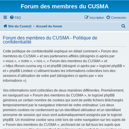
Forum des membres du CUSMA
FAQ
Inscription
Connexion
R
Site du Cusm@
Accueil du forum
e
Forum des membres du CUSMA - Politique de
c
confidentialité
h
Cette politique de confidentialité explique en détail comment « Forum des
e
membres du CUSMA » et ses partenaires affiliés (désignés ci-après par
r
« nous », « notre », « nos », « Forum des membres du CUSMA » et
« https://forum.cusma.org ») et phpBB (désigné ci-après par « logiciel phpBB »
c
et « phpBB Limited ») utilisent toutes les informations collectées lors des
h
sessions d’utilisation de votre part (désignées ci-après par « vos
informations »).
e
r
Vos informations sont collectées de deux manières différentes. Premièrement,
en naviguant sur « Forum des membres du CUSMA », le logiciel phpBB
génèrera un certain nombre de cookies qui sont de petits fichiers téléchargés
temporairement par le navigateur internet de votre ordinateur. Les deux
premiers cookies ne contiennent qu’un identifiant utilisateur et un identifiant
anonyme de session qui vous sont automatiquement assignés par le logiciel
phpBB. Un troisième cookie sera créé lors de votre navigation sur les sujets de
« Forum des membres du CUSMA », archivant de ce fait tous les sujets que