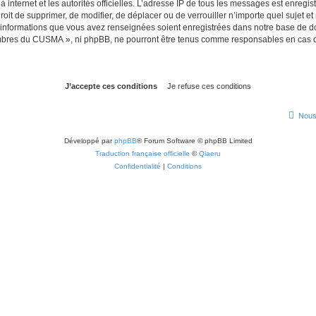
 à internet et les autorités officielles. L’adresse IP de tous les messages est enregi
it de supprimer, de modifier, de déplacer ou de verrouiller n’importe quel sujet 
es informations que vous avez renseignées soient enregistrées dans notre base de 
mbres du CUSMA », ni phpBB, ne pourront être tenus comme responsables en cas de
Nous
Développé par
phpBB
® Forum Software © phpBB Limited
Traduction française officielle
©
Qiaeru
Confidentialité
|
Conditions