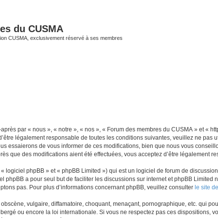
res du CUSMA
iation CUSMA, exclusivement réservé à ses membres
rès par « nous », « notre », « nos », « Forum des membres du CUSMA » et « https
d’être légalement responsable de toutes les conditions suivantes, veuillez ne pa
us essaierons de vous informer de ces modifications, bien que nous vous conseillon
 que des modifications aient été effectuées, vous acceptez d’être légalement res
 logiciel phpBB » et « phpBB Limited ») qui est un logiciel de forum de discussio
iel phpBB a pour seul but de faciliter les discussions sur internet et phpBB Limit
ptons pas. Pour plus d’informations concernant phpBB, veuillez consulter
le site 
obscène, vulgaire, diffamatoire, choquant, menaçant, pornographique, etc. qui pourr
gé ou encore la loi internationale. Si vous ne respectez pas ces dispositions, vo