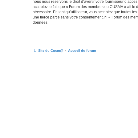
nous nous réservons le droit d’avertir votre fournisseur d’accès
acceptez le fait que « Forum des membres du CUSMA » ait le dro
nécessaire. En tant qu’utilisateur, vous acceptez que toutes l
une tierce partie sans votre consentement, ni « Forum des me
données.
Site du Cusm@
Accueil du forum