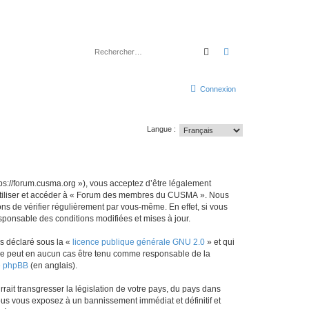
Rechercher
Recherche avancé
Connexion
Langue :
://forum.cusma.org »), vous acceptez d’être légalement
s utiliser et accéder à « Forum des membres du CUSMA ». Nous
s de vérifier régulièrement par vous-même. En effet, si vous
ponsable des conditions modifiées et mises à jour.
ns déclaré sous la «
licence publique générale GNU 2.0
» et qui
ed ne peut en aucun cas être tenu comme responsable de la
de phpBB
(en anglais).
ait transgresser la législation de votre pays, du pays dans
us vous exposez à un bannissement immédiat et définitif et