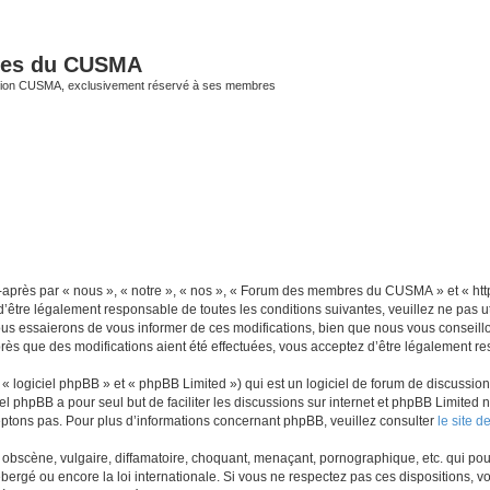
res du CUSMA
iation CUSMA, exclusivement réservé à ses membres
rès par « nous », « notre », « nos », « Forum des membres du CUSMA » et « https
d’être légalement responsable de toutes les conditions suivantes, veuillez ne pa
us essaierons de vous informer de ces modifications, bien que nous vous conseillon
 que des modifications aient été effectuées, vous acceptez d’être légalement res
 logiciel phpBB » et « phpBB Limited ») qui est un logiciel de forum de discussio
iel phpBB a pour seul but de faciliter les discussions sur internet et phpBB Limit
ptons pas. Pour plus d’informations concernant phpBB, veuillez consulter
le site 
obscène, vulgaire, diffamatoire, choquant, menaçant, pornographique, etc. qui pourr
gé ou encore la loi internationale. Si vous ne respectez pas ces dispositions, vo