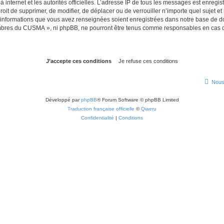
 à internet et les autorités officielles. L’adresse IP de tous les messages est enregi
it de supprimer, de modifier, de déplacer ou de verrouiller n’importe quel sujet 
es informations que vous avez renseignées soient enregistrées dans notre base de 
mbres du CUSMA », ni phpBB, ne pourront être tenus comme responsables en cas de
Nous
Développé par
phpBB
® Forum Software © phpBB Limited
Traduction française officielle
©
Qiaeru
Confidentialité
|
Conditions