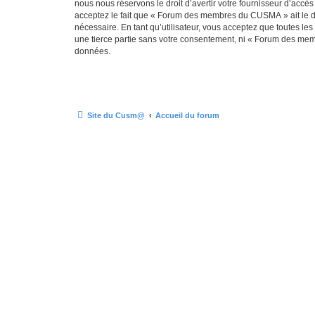
nous nous réservons le droit d’avertir votre fournisseur d’accès
acceptez le fait que « Forum des membres du CUSMA » ait le dro
nécessaire. En tant qu’utilisateur, vous acceptez que toutes l
une tierce partie sans votre consentement, ni « Forum des me
données.
Site du Cusm@
Accueil du forum