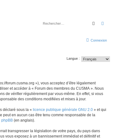
Rechercher
Recherche avancé
Connexion
Langue :
://forum.cusma.org »), vous acceptez d’être légalement
s utiliser et accéder à « Forum des membres du CUSMA ». Nous
s de vérifier régulièrement par vous-même. En effet, si vous
ponsable des conditions modifiées et mises à jour.
ns déclaré sous la «
licence publique générale GNU 2.0
» et qui
ed ne peut en aucun cas être tenu comme responsable de la
de phpBB
(en anglais).
ait transgresser la législation de votre pays, du pays dans
us vous exposez à un bannissement immédiat et définitif et