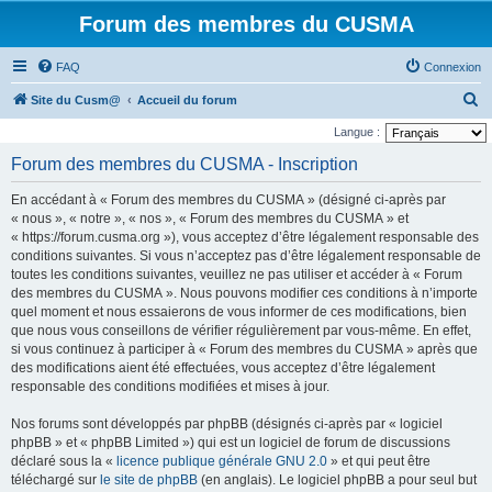
Forum des membres du CUSMA
FAQ
Connexion
R
Site du Cusm@
Accueil du forum
e
Langue :
c
Forum des membres du CUSMA - Inscription
h
En accédant à « Forum des membres du CUSMA » (désigné ci-après par
e
« nous », « notre », « nos », « Forum des membres du CUSMA » et
r
« https://forum.cusma.org »), vous acceptez d’être légalement responsable des
conditions suivantes. Si vous n’acceptez pas d’être légalement responsable de
c
toutes les conditions suivantes, veuillez ne pas utiliser et accéder à « Forum
h
des membres du CUSMA ». Nous pouvons modifier ces conditions à n’importe
e
quel moment et nous essaierons de vous informer de ces modifications, bien
que nous vous conseillons de vérifier régulièrement par vous-même. En effet,
r
si vous continuez à participer à « Forum des membres du CUSMA » après que
des modifications aient été effectuées, vous acceptez d’être légalement
responsable des conditions modifiées et mises à jour.
Nos forums sont développés par phpBB (désignés ci-après par « logiciel
phpBB » et « phpBB Limited ») qui est un logiciel de forum de discussions
déclaré sous la «
licence publique générale GNU 2.0
» et qui peut être
téléchargé sur
le site de phpBB
(en anglais). Le logiciel phpBB a pour seul but