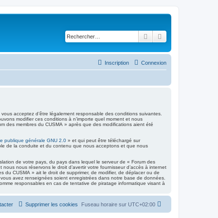
Rechercher
Recherche avancé
Inscription
Connexion
vous acceptez d’être légalement responsable des conditions suivantes.
ouvons modifier ces conditions à n’importe quel moment et nous
 Forum des membres du CUSMA » après que des modifications aient été
ce publique générale GNU 2.0
» et qui peut être téléchargé sur
sable de la conduite et du contenu que nous acceptons et que nous
islation de votre pays, du pays dans lequel le serveur de « Forum des
ous nous réservons le droit d’avertir votre fournisseur d’accès à internet
es du CUSMA » ait le droit de supprimer, de modifier, de déplacer ou de
que vous avez renseignées soient enregistrées dans notre base de données.
omme responsables en cas de tentative de piratage informatique visant à
tacter
Supprimer les cookies
Fuseau horaire sur
UTC+02:00