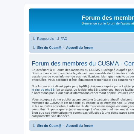
Forum des memb
Bienvenue sur le forum de l'assoc
Raccourcis
FAQ
Site du Cusm@
Accueil du forum
Forum des membres du CUSMA - Condit
En accédant à « Forum des membres du CUSMA » (désigné ci-après par « n
Si vous n’acceptez pas d’être légalement responsable de toutes les cond
essaierons de vous informer de ces modifications, bien que nous vous con
effectuées, vous acceptez d’être légalement responsable des conditions mo
Nos forums sont développés par phpBB (désignés ci-après par « logiciel p
le site de phpBB
(en anglais). Le logiciel phpBB a pour seul but de facil
n’acceptons pas. Pour plus d’informations concernant phpBB, veuillez co
Vous acceptez de ne publier aucun contenu à caractère abusif, obscène, vu
membres du CUSMA » est hébergé ou encore la loi internationale. Si vous n
et les autorités officielles. L’adresse IP de tous les messages est enregi
verrouiller n’importe quel sujet et message à n’importe quel moment si n
Bien que ces informations ne seront pas diffusées à une tierce partie s
compromettre vos données.
Site du Cusm@
Accueil du forum