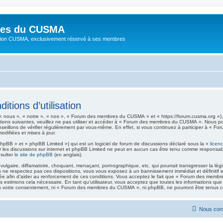
res du CUSMA
iation CUSMA, exclusivement réservé à ses membres
ions d’utilisation
ous », « notre », « nos », « Forum des membres du CUSMA » et « https://forum.cusma.org »), 
itions suivantes, veuillez ne pas utiliser et accéder à « Forum des membres du CUSMA ». Nous p
seillons de vérifier régulièrement par vous-même. En effet, si vous continuez à participer à «
difiées et mises à jour.
hpBB » et « phpBB Limited ») qui est un logiciel de forum de discussions déclaré sous la «
licen
iter les discussions sur internet et phpBB Limited ne peut en aucun cas être tenu comme respon
nsulter
le site de phpBB
(en anglais).
lgaire, diffamatoire, choquant, menaçant, pornographique, etc. qui pourrait transgresser la lég
e respectez pas ces dispositions, vous vous exposez à un bannissement immédiat et définitif et n
strée afin d’aider au renforcement de ces conditions. Vous acceptez le fait que « Forum des membr
ous estimons cela nécessaire. En tant qu’utilisateur, vous acceptez que toutes les informations 
ans votre consentement, ni « Forum des membres du CUSMA », ni phpBB, ne pourront être tenus c
Nous con